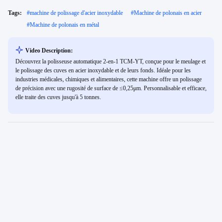
Tags:
#
machine de polissage d'acier inoxydable
#
Machine de polonais en acier
#
Machine de polonais en métal
Video Description:
Découvrez la polisseuse automatique 2-en-1 TCM-YT, conçue pour le meulage et
le polissage des cuves en acier inoxydable et de leurs fonds. Idéale pour les
industries médicales, chimiques et alimentaires, cette machine offre un polissage
de précision avec une rugosité de surface de ≤0,25μm. Personnalisable et efficace,
elle traite des cuves jusqu'à 5 tonnes.