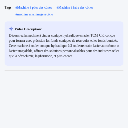
Tags:
#
Machine à plier des cônes
#
Machine à faire des cônes
#
machine à laminage à cône
Video Description:
Découvrez la machine à cintrer conique hydraulique en acier TCM-CR, conçue
pour former avec précision les fonds coniques de réservoirs et les fonds bombés.
Cette machine à rouler conique hydraulique à 3 rouleaux traite l'acier au carbone et
l'acier inoxydable, offrant des solutions personnalisables pour des industries telles
que la pétrochimie, la pharmacie, et plus encore.