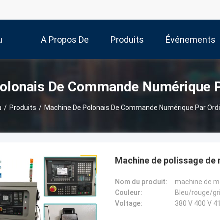
u
A Propos De
Produits
Événements
Nous
olonais De Commande Numérique P
u
/
Produits
/
Machine De Polonais De Commande Numérique Par Ord
Machine de polissage de 
Nom du produit:
Couleur:
Bleu/rouge/gr
Voltage:
380 V 400 V 41