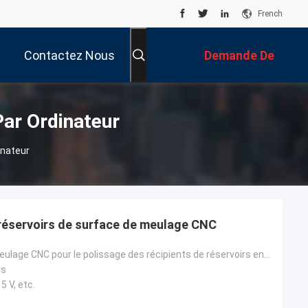
French
Contactez Nous
Demande De
Soumission
ar Ordinateur
inateur
réservoirs de surface de meulage CNC
machine de meulage CNC pour le polissage des récipients de réservoirs en acier inoxydable
is
5 V, etc.