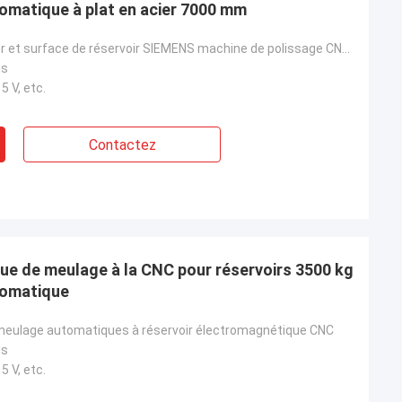
omatique à plat en acier 7000 mm
Disque en acier et surface de réservoir SIEMENS machine de polissage CNC entièrement automatique
is
5 V, etc.
Contactez
e de meulage à la CNC pour réservoirs 3500 kg
tomatique
eulage automatiques à réservoir électromagnétique CNC
is
5 V, etc.