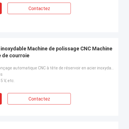
Contactez
er inoxydable Machine de polissage CNC Machine
 de courroie
machine de ponçage automatique CNC à tête de réservoir en acier inoxydable
is
5 V, etc.
Contactez