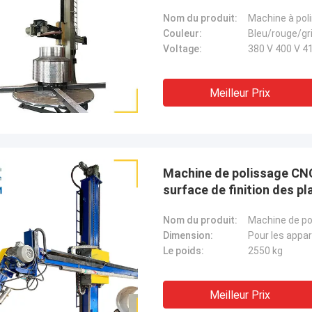
Nom du produit:
Machine à pol
Couleur:
Bleu/rouge/gr
Voltage:
380 V 400 V 41
Meilleur Prix
Machine de polissage CNC 
surface de finition des p
Nom du produit:
Machine de po
Dimension:
Pour les appa
Le poids:
2550 kg
Meilleur Prix