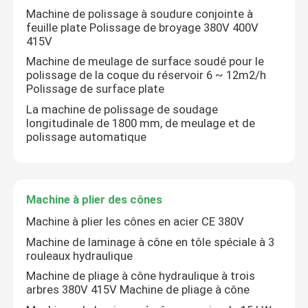
Machine de polissage à soudure conjointe à
feuille plate Polissage de broyage 380V 400V
Machine de polissage de soudage
415V
Machine de meulage de surface soudé pour le
polissage de la coque du réservoir 6 ~ 12m2/h
Machine à plier des cônes
Polissage de surface plate
La machine de polissage de soudage
Consommables de polissage
longitudinale de 1800 mm, de meulage et de
polissage automatique
machines de soudure
Machine à plier des cônes
Machine à plier les cônes en acier CE 380V
Machine de laminage à cône en tôle spéciale à 3
rouleaux hydraulique
Machine de pliage à cône hydraulique à trois
arbres 380V 415V Machine de pliage à cône