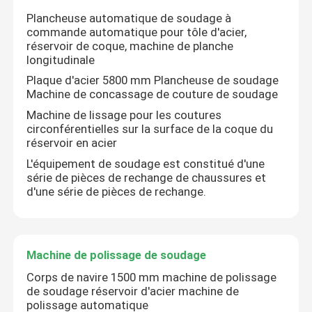
Plancheuse automatique de soudage à
commande automatique pour tôle d'acier,
Machine de polissage de finition à plat
réservoir de coque, machine de planche
longitudinale
Plaque d'acier 5800 mm Plancheuse de soudage
Machine de polonais de commande numérique par ord
Machine de concassage de couture de soudage
Machine de lissage pour les coutures
Machine automatique de polissage de tuyaux
circonférentielles sur la surface de la coque du
réservoir en acier
L'équipement de soudage est constitué d'une
Machine de polissage de fil
série de pièces de rechange de chaussures et
d'une série de pièces de rechange.
Machine de polissage de feuilles
Machine de polissage de soudage
Machine de polissage automatique à coude en acier
Corps de navire 1500 mm machine de polissage
de soudage réservoir d'acier machine de
Planche à souder
polissage automatique