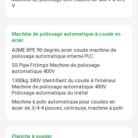
V
Visite de l'usine
Machine de polissage automatique à coude en
Contrôle de la qualité
acier
ASME BPE 90 degrés acier coude machine de
polissage automatique interne PLC
Nous contacter
SS Pipe Fittings Machine de polissage
automatique 400V
Nouvelles
1300kg 380V Identifiant du coude à l'intérieur
Machine de polissage automatique 400V
Polissage automatique du métal
Les affaires
Machine à polir automatique pour coudes en
acier de 3/4-4 pouces, cintreuse, machine à polir
Demandez un devis
Machine de polissage de réservoirs
Planche à souder