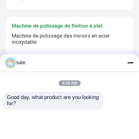
Machine de polissage de finition à plat
Machine de polissage des miroirs en acier
inoxydable
sale
Machine automatique de polissage de tuyaux
Machine de polissage de tuyaux chromée à la
4:16 AM
surface de la tigeTrouille hydraulique de cylindre
Good day, what product are you looking 
for?
Machine de polissage de fil
Machine de décapage automatique pour fils
ronds en acier avec dépoussiéreur, machine de
polissage automatique de Trancar Industries