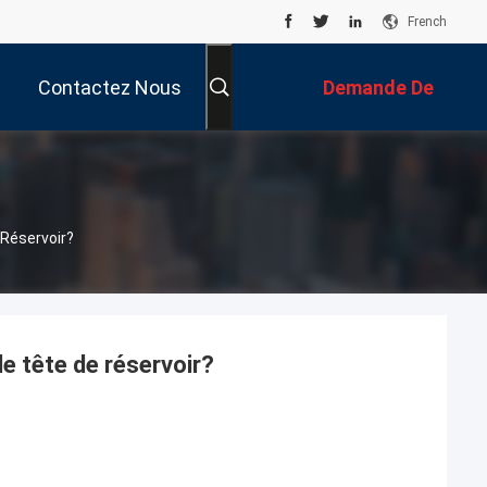
French
Contactez Nous
Demande De
Soumission
 Réservoir?
de tête de réservoir?