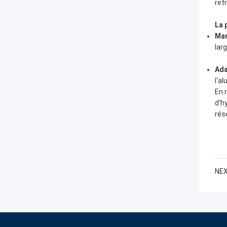
ret
La 
Man
lar
Ada
l'a
En 
d'h
rés
NEX