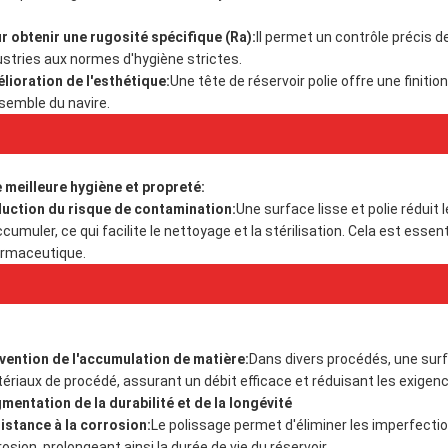
r obtenir une rugosité spécifique (Ra):
Il permet un contrôle précis de
ustries aux normes d'hygiène strictes.
lioration de l'esthétique:
Une tête de réservoir polie offre une finiti
nsemble du navire.
 meilleure hygiène et propreté:
uction du risque de contamination:
Une surface lisse et polie rédui
cumuler, ce qui facilite le nettoyage et la stérilisation.
Cela est essent
rmaceutique.
vention de l'accumulation de matière:
Dans divers procédés, une sur
ériaux de procédé, assurant un débit efficace et réduisant les exigen
mentation de la durabilité et de la longévité
istance à la corrosion:
Le polissage permet d'éliminer les imperfectio
rosion, prolongeant ainsi la durée de vie du réservoir.