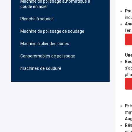
Machine de polissage automatique à
coude en acier
Pou
ind
Planche à souder
Amé
l'e
Machine de polissage de soudage
Machine à plier des cônes
Une
Consommables de polissage
Réd
s'ac
machines de soudure
pha
Pré
mat
Aug
Rés
cor