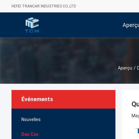
HEFEI TRANCAR INDUSTRIES CO.,LTD
Aperç
Aperçu
/
Événements
Qu
May
Nouvelles
Des Cas