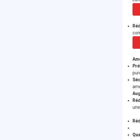
Réd
com
Amé
Pré
pur
Séc
amé
Aug
Réd
une
Réd
Qua