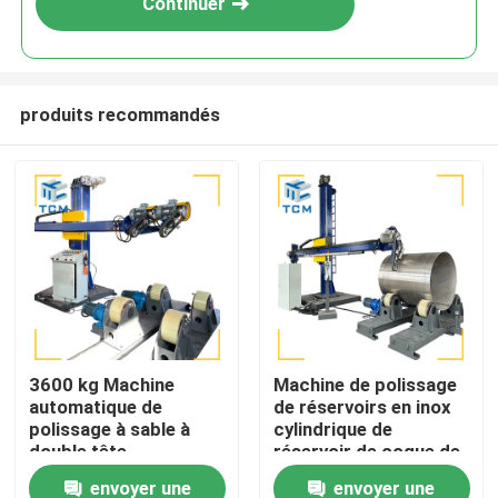
Continuer
produits recommandés
À la maison
3600 kg Machine
Machine de polissage
automatique de
de réservoirs en inox
Produits
polissage à sable à
cylindrique de
double tête
réservoir de coque de
industrielle pour
surface intérieure de
envoyer une
envoyer une
À propos de nous
navire-citerne
polisseur de métal