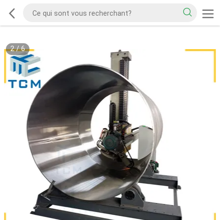
2
/
6