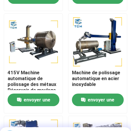
demande
demande
Visite de l'usine
Contrôle de la qualité
Nous contacter
Nouvelles
415V Machine
Machine de polissage
automatique de
automatique en acier
polissage des métaux
inoxydable
Réservoir de meulage
Les affaires
de surface Shell pour
envoyer une
envoyer une
le corps du navire
Demandez un devis
demande
demande
Machine de polissage de réservoirs