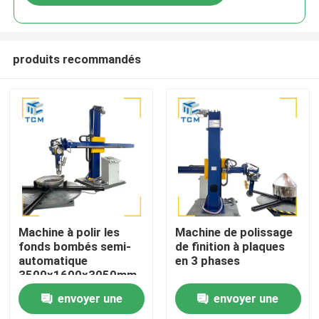
produits recommandés
À la maison
Machine à polir les
Machine de polissage
fonds bombés semi-
de finition à plaques
automatique
en 3 phases
Produits
3500x1600x3050mm
2500 kg avec un
envoyer une
envoyer une
rendement de 8-12m2
À propos de nous
par heure