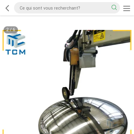
2
/
6