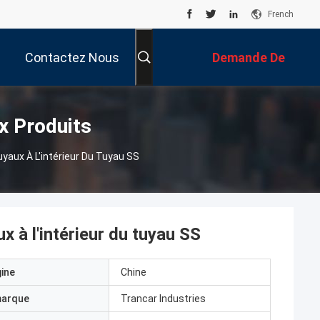
French
Contactez Nous
Demande De
Soumission
x Produits
aux À L'intérieur Du Tuyau SS
 à l'intérieur du tuyau SS
gine
Chine
marque
Trancar Industries