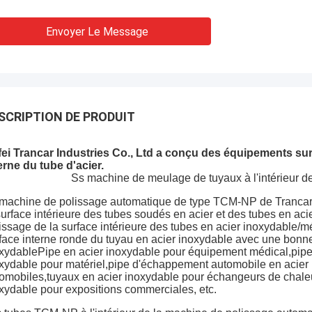
Envoyer Le Message
SCRIPTION DE PRODUIT
ei Trancar Industries Co., Ltd a conçu des équipements sur
erne du tube d'acier.
Ss machine de meulage de tuyaux à l'intérieur d
machine de polissage automatique de type TCM-NP de Trancar In
surface intérieure des tubes soudés en acier et des tubes en aci
issage de la surface intérieure des tubes en acier inoxydable/mét
face interne ronde du tuyau en acier inoxydable avec une bonne 
xydablePipe en acier inoxydable pour équipement médical,pipe 
xydable pour matériel,pipe d'échappement automobile en acier 
omobiles,tuyaux en acier inoxydable pour échangeurs de chaleur
xydable pour expositions commerciales, etc.