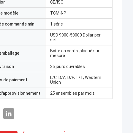
ion
CE/ISO
e modèle
TCM-NP
 de commande min
1 série
USD 9000-50000 Dollar per
set
Boîte en contreplaqué sur
'emballage
mesure
ivraison
35 jours ouvrables
L/C, D/A, D/P, T/T, Western
s de paiement
Union
 d'approvisionnement
25 ensembles par mois