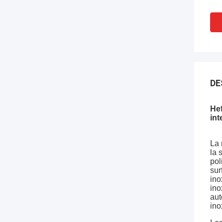
DE
Hef
int
La 
la 
pol
sur
ino
ino
aut
ino