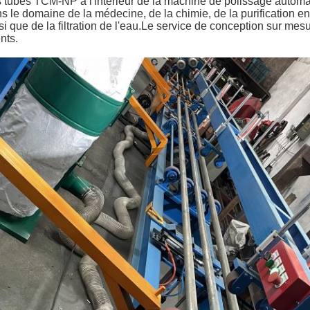
 tubes TCM-NP à l'intérieur de la machine de polissage automa
s le domaine de la médecine, de la chimie, de la purification e
si que de la filtration de l'eau.
Le service de conception sur mesu
ents.