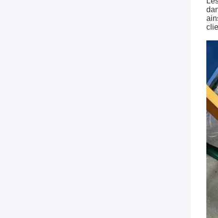
Les
dan
ain
cli