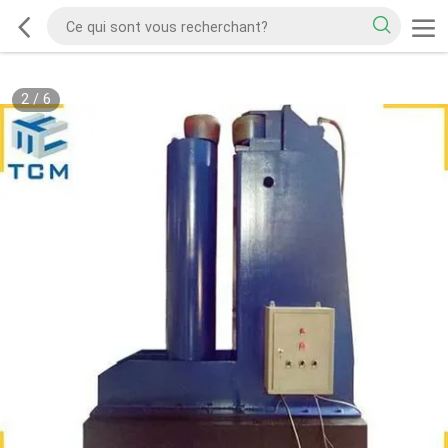
2
/
6