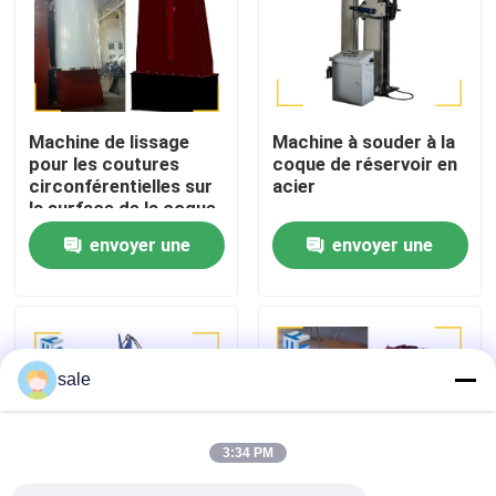
Visite de l'usine
Contrôle de la qualité
Machine de lissage
Machine à souder à la
pour les coutures
coque de réservoir en
circonférentielles sur
acier
Nous contacter
la surface de la coque
du réservoir en acier
envoyer une
envoyer une
Nouvelles
demande
demande
Les affaires
sale
Demandez un devis
3:34 PM
Machine de polissage de réservoirs