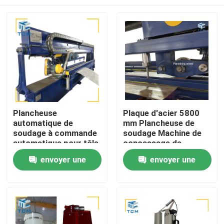
Plancheuse
Plaque d'acier 5800
automatique de
mm Plancheuse de
soudage à commande
soudage Machine de
automatique pour tôle
concassage de
d'acier, réservoir de
couture de soudage
À la maison
envoyer une
envoyer une
coque, machine de
planche longitudinale
demande
demande
Produits
À propos de nous