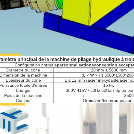
amètre principal de la machine de pliage hydraulique à tro
Configuration normale
personnalisation
s
conception accept
Diamètre du cône
20 mm à 5000 mm
Dimension de la machine
(L × W × H) 3500*1500*200
Épaisseur du cône
1 à 12 mm (acier inoxydable/acier a
Puissance totale d'entrée
15 kw
Énergie
380V 415V / 50Hz 60HZ / 3p ou per
Poids de la machine
/
2500
Couleur
Grain/vert/bleu/rouge/jaun