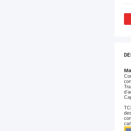
DE
Ma
Com
con
Tra
d'a
Cap
TCM
des
con
car