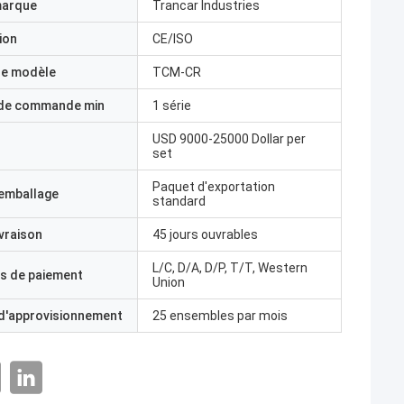
marque
Trancar Industries
ion
CE/ISO
e modèle
TCM-CR
 de commande min
1 série
USD 9000-25000 Dollar per
set
Paquet d'exportation
'emballage
standard
ivraison
45 jours ouvrables
L/C, D/A, D/P, T/T, Western
s de paiement
Union
 d'approvisionnement
25 ensembles par mois