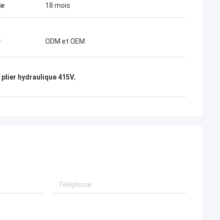
ie
18 mois
r
ODM et OEM
 plier hydraulique 415V
,