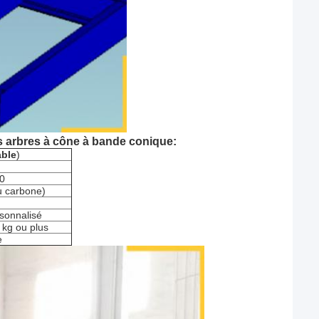
is arbres à cône à bande conique:
able
)
0
u carbone)
sonnalisé
 kg ou plus
e