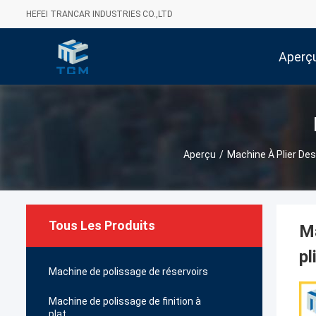
HEFEI TRANCAR INDUSTRIES CO.,LTD
Aperç
Aperçu
/
Machine À Plier De
Tous Les Produits
Ma
pl
Machine de polissage de réservoirs
Machine de polissage de finition à
plat