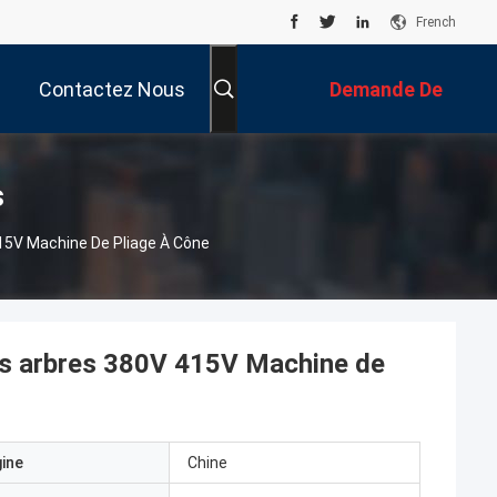
French
Contactez Nous
Demande De
Soumission
s
415V Machine De Pliage À Cône
ois arbres 380V 415V Machine de
gine
Chine