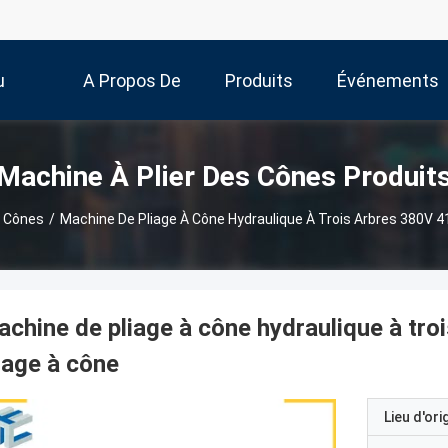
u
A Propos De
Produits
Événements
Nous
Machine À Plier Des Cônes Produit
s Cônes
/
Machine De Pliage À Cône Hydraulique À Trois Arbres 380V 
chine de pliage à cône hydraulique à tr
iage à cône
Lieu d'ori