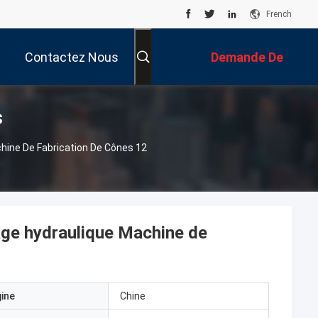
French
Contactez Nous
Demande De
s
Soumission
hine De Fabrication De Cônes 12
age hydraulique Machine de
gine
Chine