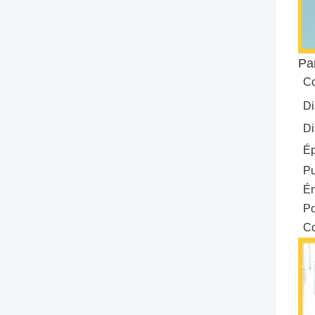
Pa
Co
Di
Di
Ép
Pu
Én
Po
Co