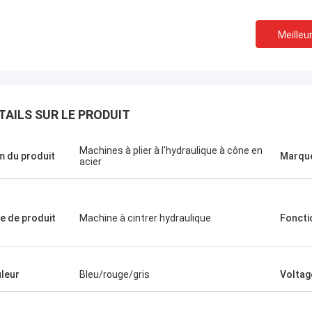
Meilleur
TAILS SUR LE PRODUIT
Machines à plier à l'hydraulique à cône en
 du produit
Marqu
acier
e de produit
Machine à cintrer hydraulique
Foncti
leur
Bleu/rouge/gris
Voltag