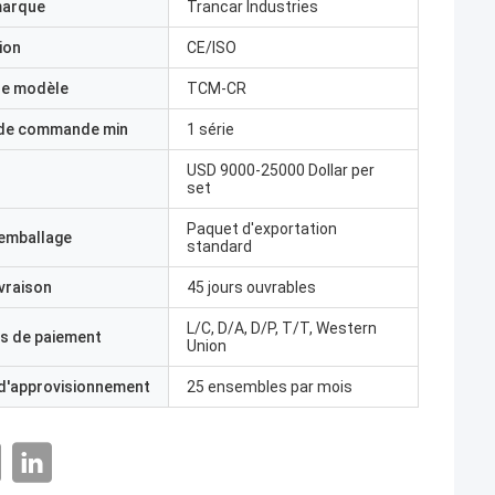
marque
Trancar Industries
ion
CE/ISO
e modèle
TCM-CR
 de commande min
1 série
USD 9000-25000 Dollar per
set
Paquet d'exportation
'emballage
standard
ivraison
45 jours ouvrables
L/C, D/A, D/P, T/T, Western
s de paiement
Union
 d'approvisionnement
25 ensembles par mois