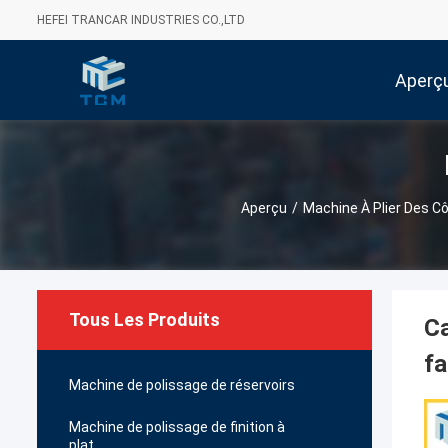
HEFEI TRANCAR INDUSTRIES CO.,LTD
Aperç
Aperçu
/
Machine À Plier Des C
Tous Les Produits
Ca
fa
Machine de polissage de réservoirs
Machine de polissage de finition à
plat