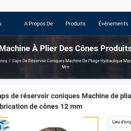
u
A Propos De
Produits
Événements
Machine À Plier Des Cônes Produit
Nous
ônes
/
Caps De Réservoir Coniques Machine De Pliage Hydraulique Mac
Mm
ps de réservoir coniques Machine de pli
brication de cônes 12 mm
Lieu d'ori