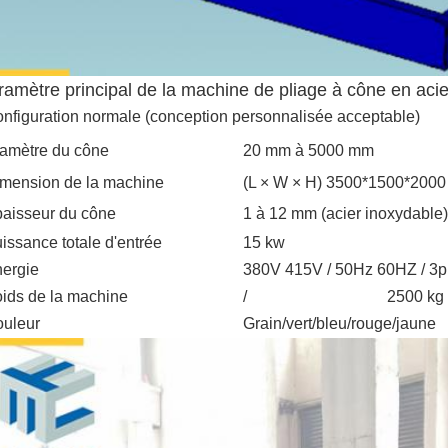
ramètre principal de la machine de pliage à cône en acie
nfiguration normale (conception personnalisée acceptable)
amètre du cône
20 mm à 5000 mm
mension de la machine
(L × W × H) 3500*1500*2000
aisseur du cône
1 à 12 mm (acier inoxydable)
issance totale d'entrée
15 kw
ergie
380V 415V / 50Hz 60HZ / 3p
ids de la machine
/
2500 kg 
uleur
Grain/vert/bleu/rouge/jaune