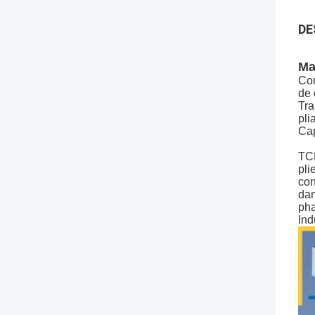
DE
Ma
Com
de
Tra
pli
Cap
TCM
pli
con
dan
pha
Ind