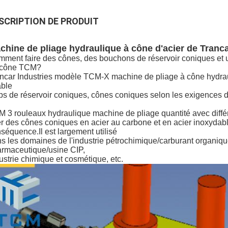
SCRIPTION DE PRODUIT
chine de pliage hydraulique à cône d'acier de Tranca
ment faire des cônes, des bouchons de réservoir coniques et 
 cône TCM?
ncar Industries modèle TCM-X machine de pliage à cône hydrauli
able
s de réservoir coniques, cônes coniques selon les exigences du
 3 rouleaux hydraulique machine de pliage quantité avec différ
er des cônes coniques en acier au carbone et en acier inoxydab
séquence.Il est largement utilisé
s les domaines de l'industrie pétrochimique/carburant organiq
rmaceutique/usine CIP,
ustrie chimique et cosmétique, etc.